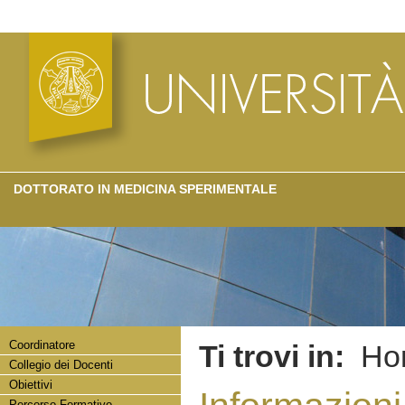
DOTTORATO IN MEDICINA SPERIMENTALE
Coordinatore
Ti trovi in:
Ho
Collegio dei Docenti
Obiettivi
Percorso Formativo